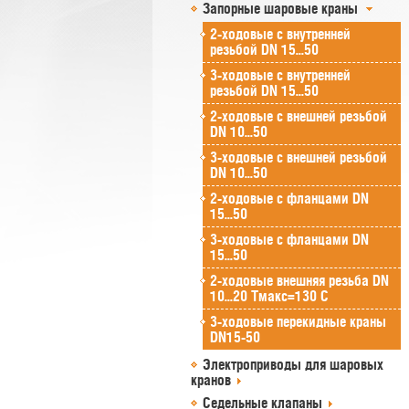
Запорные шаровые краны
2-ходовые с внутренней
резьбой DN 15...50
3-ходовые с внутренней
резьбой DN 15...50
2-ходовые с внешней резьбой
DN 10...50
3-ходовые с внешней резьбой
DN 10...50
2-ходовые с фланцами DN
15...50
3-ходовые с фланцами DN
15...50
2-ходовые внешняя резьба DN
10...20 Tмакс=130 C
3-ходовые перекидные краны
DN15-50
Электроприводы для шаровых
кранов
Седельные клапаны