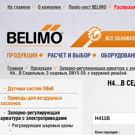
На главную
О компании
Прайс-лист BELIMO
Распродажа
ВСЕ ОБНОВЛ
ПРОДУКЦИЯ
РАСЧЕТ И ВЫБОР
ОБОРУДОВАН
Главная
Продукция
Запорно-регулирующая арматура с эл
H4…B Седельные, 2-ходовые, DN15-50, с наружной резьбой
H4…B СЕ
Датчики систем ОВиК
Приводы для воздушных
заслонок
Запорно-регулирующая
арматура с электроприводами
Н411В
Регулирующие шаровые краны
Конструкция :