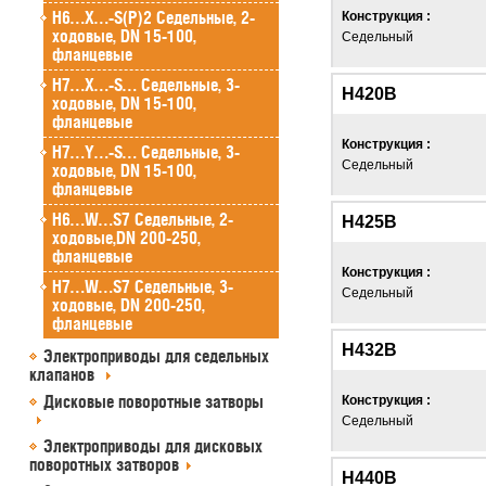
H6…X…-S(P)2 Седельные, 2-
Конструкция :
ходовые, DN 15-100,
Седельный
фланцевые
H7…X…-S… Седельные, 3-
Н420В
ходовые, DN 15-100,
фланцевые
Конструкция :
H7…Y…-S… Седельные, 3-
Седельный
ходовые, DN 15-100,
фланцевые
H6…W…S7 Седельные, 2-
Н425В
ходовые,DN 200-250,
фланцевые
Конструкция :
H7…W…S7 Седельные, 3-
Седельный
ходовые, DN 200-250,
фланцевые
Н432В
Электроприводы для седельных
клапанов
Дисковые поворотные затворы
Конструкция :
Седельный
Электроприводы для дисковых
поворотных затворов
Н440В