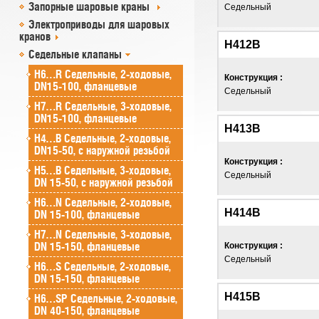
Запорные шаровые краны
Седельный
Электроприводы для шаровых
кранов
Н412В
Седельные клапаны
H6…R Седельные, 2-ходовые,
Конструкция :
DN15-100, фланцевые
Седельный
H7…R Седельные, 3-ходовые,
DN15-100, фланцевые
Н413В
H4…B Седельные, 2-ходовые,
DN15-50, с наружной резьбой
Конструкция :
H5…B Седельные, 3-ходовые,
Седельный
DN 15-50, с наружной резьбой
H6…N Седельные, 2-ходовые,
Н414В
DN 15-100, фланцевые
H7…N Седельные, 3-ходовые,
DN 15-150, фланцевые
Конструкция :
Седельный
H6…S Седельные, 2-ходовые,
DN 15-150, фланцевые
Н415В
H6…SP Седельные, 2-ходовые,
DN 40-150, фланцевые