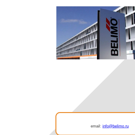
email:
info@belimo.ru