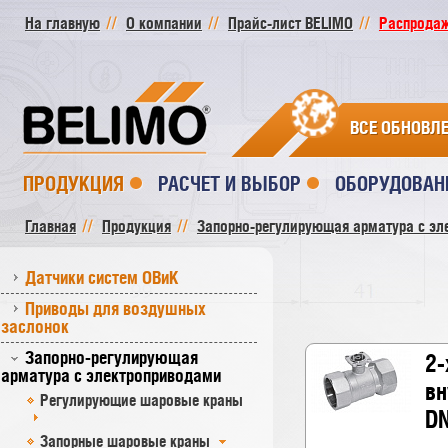
На главную
О компании
Прайс-лист BELIMO
Распродажа
ВСЕ ОБНОВЛ
ПРОДУКЦИЯ
РАСЧЕТ И ВЫБОР
ОБОРУДОВАН
Главная
Продукция
Запорно-регулирующая арматура с эл
Датчики систем ОВиК
Приводы для воздушных
заслонок
Запорно-регулирующая
2-
арматура с электроприводами
вн
Регулирующие шаровые краны
DN
Запорные шаровые краны