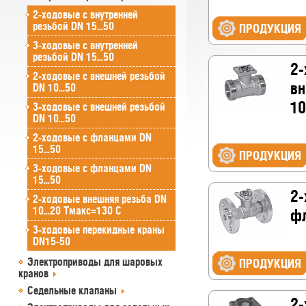
2-ходовые с внутренней
резьбой DN 15...50
ПРОДУКЦИЯ
3-ходовые с внутренней
резьбой DN 15...50
2-
2-ходовые с внешней резьбой
вн
DN 10...50
10
3-ходовые с внешней резьбой
DN 10...50
2-ходовые с фланцами DN
15...50
ПРОДУКЦИЯ
3-ходовые с фланцами DN
15...50
2-
2-ходовые внешняя резьба DN
10...20 Tмакс=130 C
фл
3-ходовые перекидные краны
DN15-50
Электроприводы для шаровых
ПРОДУКЦИЯ
кранов
Седельные клапаны
2-