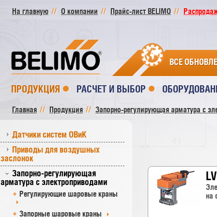
На главную
О компании
Прайс-лист BELIMO
Распродажа
ВСЕ ОБНОВЛ
ПРОДУКЦИЯ
РАСЧЕТ И ВЫБОР
ОБОРУДОВАН
Главная
Продукция
Запорно-регулирующая арматура с эл
Датчики систем ОВиК
Приводы для воздушных
заслонок
Запорно-регулирующая
LV
арматура с электроприводами
Эле
Регулирующие шаровые краны
на 
Запорные шаровые краны