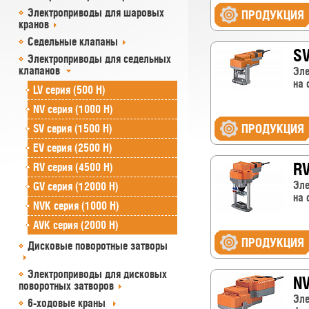
Электроприводы для шаровых
ПРОДУКЦИЯ
кранов
Седельные клапаны
SV
Электроприводы для седельных
клапанов
Эле
на 
LV серия (500 Н)
NV серия (1000 Н)
ПРОДУКЦИЯ
SV серия (1500 Н)
EV серия (2500 Н)
RV
RV серия (4500 Н)
Эле
GV серия (12000 Н)
на 
NVK серия (1000 Н)
AVK серия (2000 Н)
ПРОДУКЦИЯ
Дисковые поворотные затворы
Электроприводы для дисковых
NV
поворотных затворов
Эле
6-ходовые краны