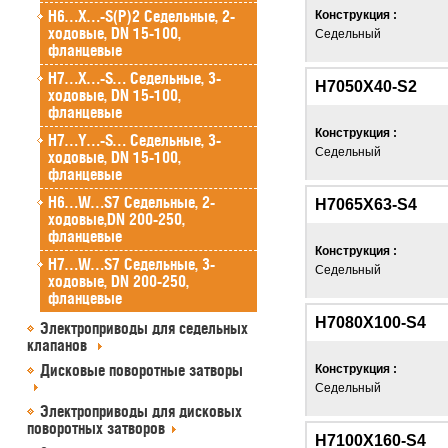
H6…X…-S(P)2 Седельные, 2-
Конструкция :
ходовые, DN 15-100,
Седельный
фланцевые
H7…X…-S… Седельные, 3-
H7050X40-S2
ходовые, DN 15-100,
фланцевые
Конструкция :
H7…Y…-S… Седельные, 3-
Седельный
ходовые, DN 15-100,
фланцевые
H6…W…S7 Седельные, 2-
H7065X63-S4
ходовые,DN 200-250,
фланцевые
Конструкция :
H7…W…S7 Седельные, 3-
Седельный
ходовые, DN 200-250,
фланцевые
H7080X100-S4
Электроприводы для седельных
клапанов
Дисковые поворотные затворы
Конструкция :
Седельный
Электроприводы для дисковых
поворотных затворов
H7100X160-S4