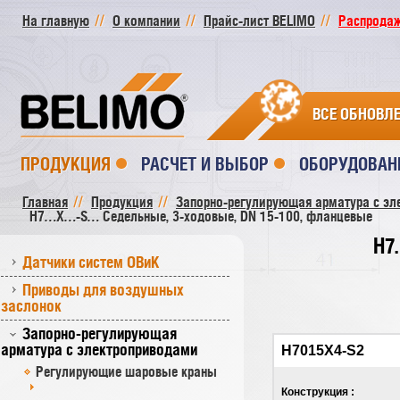
На главную
О компании
Прайс-лист BELIMO
Распродажа
ВСЕ ОБНОВЛ
ПРОДУКЦИЯ
РАСЧЕТ И ВЫБОР
ОБОРУДОВАН
Главная
Продукция
Запорно-регулирующая арматура с эл
H7…X…-S… Седельные, 3-ходовые, DN 15-100, фланцевые
H7
Датчики систем ОВиК
Приводы для воздушных
заслонок
Запорно-регулирующая
арматура с электроприводами
H7015X4-S2
Регулирующие шаровые краны
Конструкция :