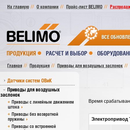
На главную
О компании
Прайс-лист BELIMO
Распродажа
ВСЕ ОБНОВЛ
ПРОДУКЦИЯ
РАСЧЕТ И ВЫБОР
ОБОРУДОВАН
Главная
Продукция
Приводы для воздушных заслонок
Датчики систем ОВиК
Приводы для воздушных
заслонок
Время срабатыван
Приводы с линейным движением
штока
Приводы без возвратной
пружины
Электропривод
Приводы со встроенной