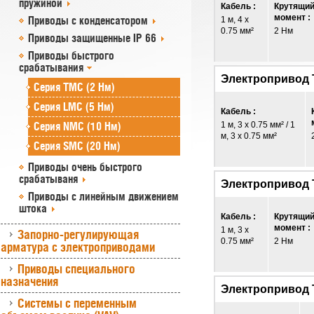
пружиной
Кабель :
Крутящи
момент :
Приводы с конденсатором
1 м, 4 x
0.75 мм²
2 Нм
Приводы защищенные IP 66
Приводы быстрого
срабатывания
Электропривод
Серия TMC (2 Нм)
Серия LMC (5 Нм)
Кабель :
Серия NMC (10 Нм)
1 м, 3 x 0.75 мм² / 1
м, 3 x 0.75 мм²
Серия SMC (20 Нм)
Приводы очень быстрого
срабатываня
Электропривод
Приводы с линейным движением
штока
Кабель :
Крутящи
момент :
1 м, 3 x
Запорно-регулирующая
0.75 мм²
2 Нм
арматура с электроприводами
Приводы специального
назначения
Электропривод
Системы с переменным