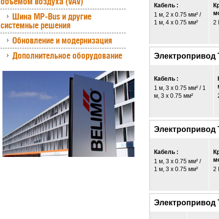
объемом воздуха (VAV)
Кабель :
К
м
Шина MP-Bus и другие
1 м, 2 x 0.75 мм² /
1 м, 4 x 0.75 мм²
2
системные решения
Обновление и модернизация
Дополнительное оборудование
Электропривод 
Кабель :
1 м, 3 x 0.75 мм² / 1
м, 3 x 0.75 мм²
Электропривод
Кабель :
К
м
1 м, 3 x 0.75 мм² /
1 м, 3 x 0.75 мм²
2
Электропривод