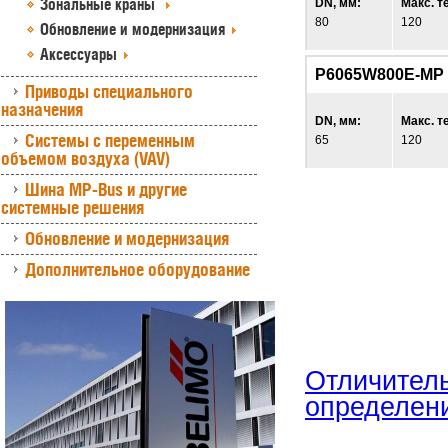
Зональные краны
DN, мм:
Макс. т
80
120
Обновление и модернизация
Аксессуары
P6065W800E-MP
Приводы специального
назначения
DN, мм:
Макс. т
Системы с переменным
65
120
объемом воздуха (VAV)
Шина MP-Bus и другие
системные решения
Обновление и модернизация
Дополнительное оборудование
Отличител
определен