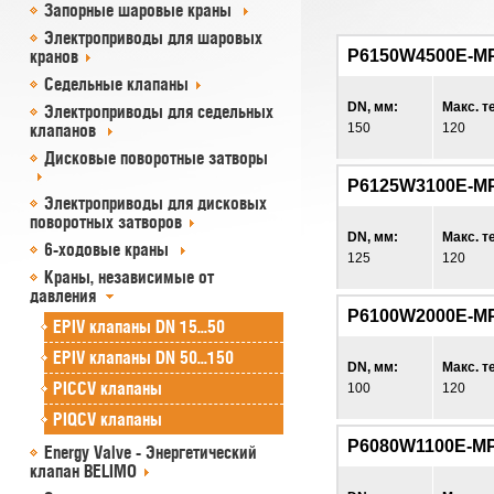
Запорные шаровые краны
Электроприводы для шаровых
кранов
P6150W4500E-M
Седельные клапаны
DN, мм:
Макс. т
Электроприводы для седельных
клапанов
150
120
Дисковые поворотные затворы
P6125W3100E-M
Электроприводы для дисковых
поворотных затворов
DN, мм:
Макс. т
6-ходовые краны
125
120
Краны, независимые от
давления
P6100W2000E-M
EPIV клапаны DN 15...50
EPIV клапаны DN 50...150
DN, мм:
Макс. т
PICCV клапаны
100
120
PIQCV клапаны
P6080W1100E-M
Energy Valve - Энергетический
клапан BELIMO