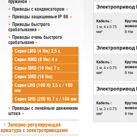
пружиной
Электропривод
Приводы с конденсатором
Приводы защищенные IP 66
Кабель :
Крутя
Приводы быстрого
момент
1 м, 4 x 0.75
срабатывания
мм²
8 Нм
Приводы очень быстрого
срабатываня
Электропривод
Серия LMQ (4 Нм) 2,5 с
Серия NMQ (8 Нм) 4 с
Кабель :
Крутя
момент
Серия SMQ (16 Нм) 7 с
1 м, 4 x 0.75
мм²
8 Нм
Серия SMD (16 Нм)
Серия LHQ (100 Н) 3,5 с / 100
Электропривод
мм
Серия SHQ (200 Н) 7 с / 100 мм
Кабель :
Крутя
Приводы с линейным движением
момент
1 м, 3 x 0.75
штока
мм²
8 Нм
Запорно-регулирующая
арматура с электроприводами