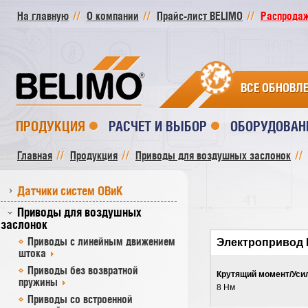
На главную
О компании
Прайс-лист BELIMO
Распродажа
ВСЕ ОБНОВЛ
ПРОДУКЦИЯ
РАСЧЕТ И ВЫБОР
ОБОРУДОВАН
Главная
Продукция
Приводы для воздушных заслонок
Датчики систем ОВиК
Приводы для воздушных
заслонок
Приводы с линейным движением
Электропривод
штока
Приводы без возвратной
Крутящий момент/Уси
пружины
8 Нм
Приводы со встроенной