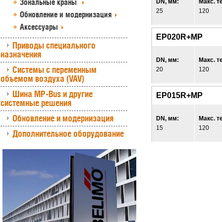
Зональные краны
DN, мм:
Макс. т
25
120
Обновление и модернизация
Аксессуары
EP020R+MP
Приводы специального
назначения
DN, мм:
Макс. т
Системы с переменным
20
120
объемом воздуха (VAV)
Шина MP-Bus и другие
EP015R+MP
системные решения
Обновление и модернизация
DN, мм:
Макс. т
15
120
Дополнительное оборудование