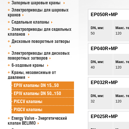
Запорные шаровые краны
Электроприводы для шаровых
кранов
EP050R+MP
Седельные клапаны
DN, мм:
Макс. т
Электроприводы для седельных
клапанов
50
120
Дисковые поворотные затворы
EP040R+MP
Электроприводы для дисковых
поворотных затворов
DN, мм:
Макс. т
6-ходовые краны
40
120
Краны, независимые от
давления
EP032R+MP
EPIV клапаны DN 15...50
EPIV клапаны DN 50...150
DN, мм:
Макс. т
PICCV клапаны
32
120
PIQCV клапаны
EP025R+MP
Energy Valve - Энергетический
клапан BELIMO