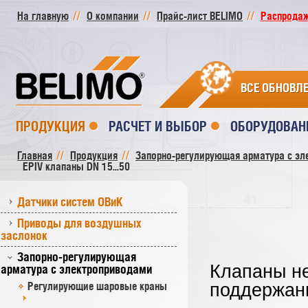
На главную
О компании
Прайс-лист BELIMO
Распродажа
ВСЕ ОБНОВЛ
ПРОДУКЦИЯ
РАСЧЕТ И ВЫБОР
ОБОРУДОВАН
Главная
Продукция
Запорно-регулирующая арматура с эл
EPIV клапаны DN 15...50
Датчики систем ОВиК
Приводы для воздушных
заслонок
Запорно-регулирующая
Клапаны н
арматура с электроприводами
Регулирующие шаровые краны
поддержан