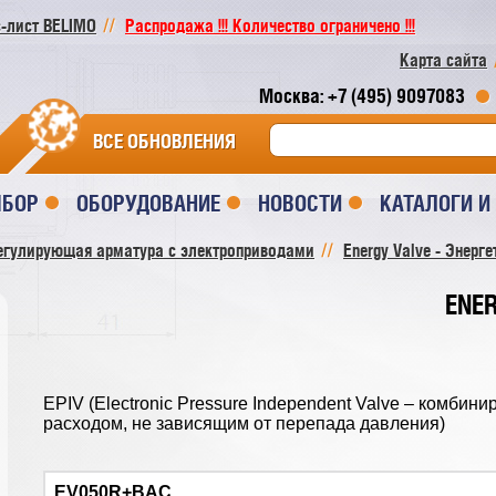
-лист BELIMO
Распродажа !!! Количество ограничено !!!
Карта сайта
Москва: +7 (495) 9097083
ВСЕ ОБНОВЛЕНИЯ
ЫБОР
ОБОРУДОВАНИЕ
НОВОСТИ
КАТАЛОГИ 
егулирующая арматура с электроприводами
Energy Valve - Энерг
ENER
EPIV (Electronic Pressure Independent Valve – комби
расходом, не зависящим от перепада давления)
EV050R+BAC