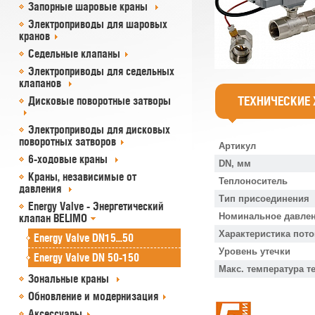
Запорные шаровые краны
Электроприводы для шаровых
кранов
Седельные клапаны
Электроприводы для седельных
клапанов
ТЕХНИЧЕСКИЕ
Дисковые поворотные затворы
Электроприводы для дисковых
поворотных затворов
Артикул
6-ходовые краны
DN, мм
Краны, независимые от
Теплоноситель
давления
Тип присоединения
Energy Valve - Энергетический
Номинальное давлен
клапан BELIMO
Характеристика пото
Energy Valve DN15...50
Уровень утечки
Energy Valve DN 50-150
Макс. температура т
Зональные краны
Обновление и модернизация
Аксессуары