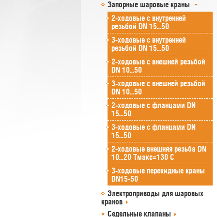
Запорные шаровые краны
2-ходовые с внутренней
резьбой DN 15...50
3-ходовые с внутренней
резьбой DN 15...50
2-ходовые с внешней резьбой
DN 10...50
3-ходовые с внешней резьбой
DN 10...50
2-ходовые с фланцами DN
15...50
3-ходовые с фланцами DN
15...50
2-ходовые внешняя резьба DN
10...20 Tмакс=130 C
3-ходовые перекидные краны
DN15-50
Электроприводы для шаровых
кранов
Седельные клапаны