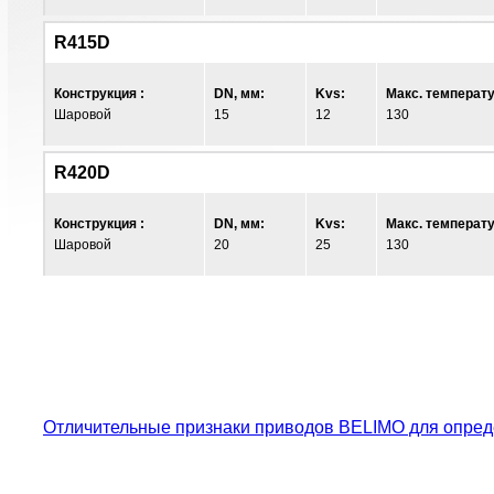
R415D
Конструкция :
DN, мм:
Kvs:
Макс. температу
Шаровой
15
12
130
R420D
Конструкция :
DN, мм:
Kvs:
Макс. температу
Шаровой
20
25
130
Отличительные признаки приводов BELIMO для опред