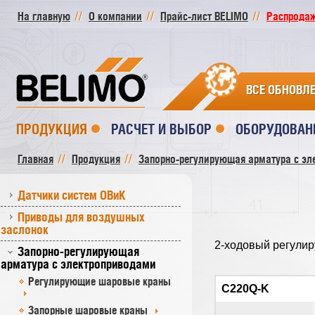
На главную
О компании
Прайс-лист BELIMO
Распродажа
ВСЕ ОБНОВЛ
ПРОДУКЦИЯ
РАСЧЕТ И ВЫБОР
ОБОРУДОВАН
Главная
Продукция
Запорно-регулирующая арматура с эл
Датчики систем ОВиК
Приводы для воздушных
заслонок
2-ходовый регули
Запорно-регулирующая
арматура с электроприводами
Регулирующие шаровые краны
C220Q-K
Запорные шаровые краны