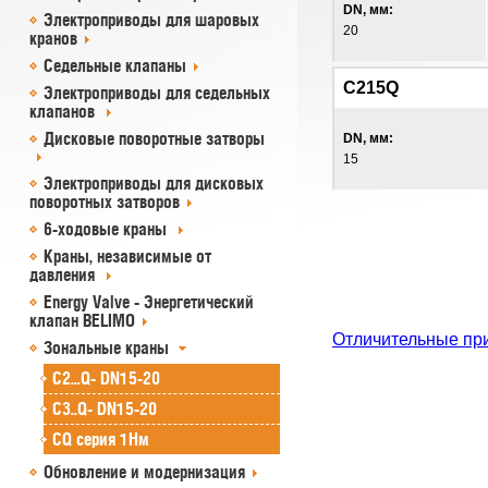
DN, мм:
Электроприводы для шаровых
20
кранов
Седельные клапаны
C215Q
Электроприводы для седельных
клапанов
Дисковые поворотные затворы
DN, мм:
15
Электроприводы для дисковых
поворотных затворов
6-ходовые краны
Краны, независимые от
давления
Energy Valve - Энергетический
клапан BELIMO
Отличительные пр
Зональные краны
C2...Q- DN15-20
C3..Q- DN15-20
CQ серия 1Нм
Обновление и модернизация