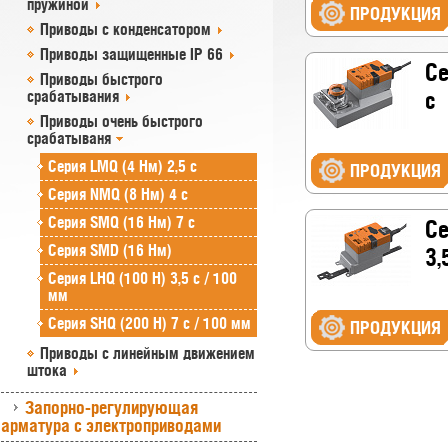
пружиной
ПРОДУКЦИЯ
Приводы с конденсатором
Приводы защищенные IP 66
Се
Приводы быстрого
с
срабатывания
Приводы очень быстрого
срабатываня
Серия LMQ (4 Нм) 2,5 с
ПРОДУКЦИЯ
Серия NMQ (8 Нм) 4 с
Серия SMQ (16 Нм) 7 с
Се
Серия SMD (16 Нм)
3,
Серия LHQ (100 Н) 3,5 с / 100
мм
Серия SHQ (200 Н) 7 с / 100 мм
ПРОДУКЦИЯ
Приводы с линейным движением
штока
Запорно-регулирующая
арматура с электроприводами