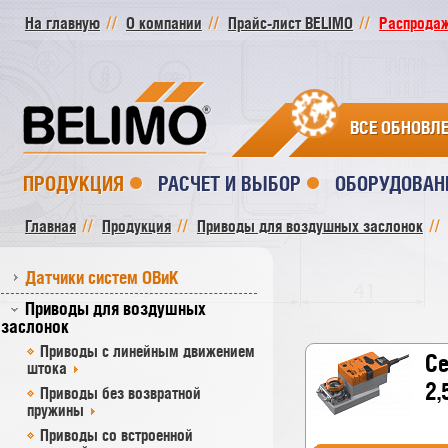
На главную
О компании
Прайс-лист BELIMO
Распродажа
ВСЕ ОБНОВЛ
ПРОДУКЦИЯ
РАСЧЕТ И ВЫБОР
ОБОРУДОВАН
Главная
Продукция
Приводы для воздушных заслонок
Датчики систем ОВиК
Приводы для воздушных
заслонок
Приводы с линейным движением
Се
штока
2,
Приводы без возвратной
пружины
Приводы со встроенной