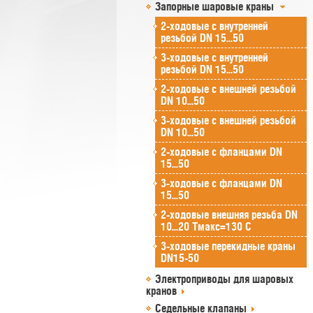
Запорные шаровые краны
2-ходовые с внутренней
резьбой DN 15...50
3-ходовые с внутренней
резьбой DN 15...50
2-ходовые с внешней резьбой
DN 10...50
3-ходовые с внешней резьбой
DN 10...50
2-ходовые с фланцами DN
15...50
3-ходовые с фланцами DN
15...50
2-ходовые внешняя резьба DN
10...20 Tмакс=130 C
3-ходовые перекидные краны
DN15-50
Электроприводы для шаровых
кранов
Седельные клапаны