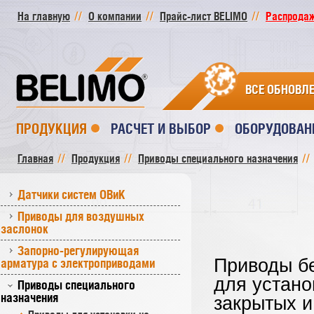
На главную
О компании
Прайс-лист BELIMO
Распродажа
ВСЕ ОБНОВЛ
ПРОДУКЦИЯ
РАСЧЕТ И ВЫБОР
ОБОРУДОВАН
Главная
Продукция
Приводы специального назначения
Датчики систем ОВиК
Приводы для воздушных
заслонок
Запорно-регулирующая
Приводы бе
арматура с электроприводами
для устано
Приводы специального
назначения
закрытых 