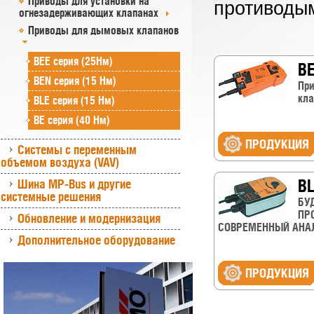
Приводы для установки на
противоды
огнезадерживающих клапанах
Приводы для дымовых клапанов
BEE серия (25Нм)
BE
BEN серия (15 Нм)
Пр
кла
BLE серия (15 Нм)
BE серия (40 Нм)
ПРОДУКЦИЯ
Системы с переменным
объемом воздуха (VAV)
BL
Шина MP-Bus и другие
системные решения
БУ
ПР
Обновление и модернизация
СОВРЕМЕННЫЙ АНАЛОГ
Дополнительное оборудование
ПРОДУКЦИЯ