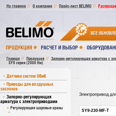
На главную
О компании
Прайс-лист BELIMO
Распродажа
ВСЕ ОБНОВЛ
ПРОДУКЦИЯ
РАСЧЕТ И ВЫБОР
ОБОРУДОВАН
Главная
Продукция
Запорно-регулирующая арматура с эл
SY9 серия (2000 Нм)
Датчики систем ОВиК
Приводы для воздушных
заслонок
Электропривод для
Запорно-регулирующая
арматура с электроприводами
Регулирующие шаровые краны
SY9-230-MF-T