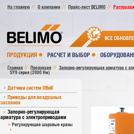
На главную
О компании
Прайс-лист BELIMO
Распродажа
ВСЕ ОБНОВЛ
ПРОДУКЦИЯ
РАСЧЕТ И ВЫБОР
ОБОРУДОВАН
Главная
Продукция
Запорно-регулирующая арматура с эл
SY9 серия (2000 Нм)
Датчики систем ОВиК
Приводы для воздушных
заслонок
Запорно-регулирующая
арматура с электроприводами
Регулирующие шаровые краны