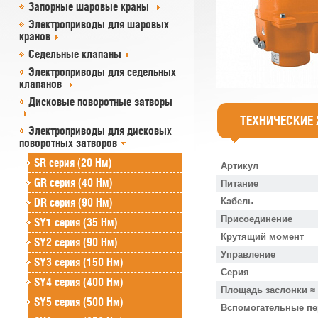
Запорные шаровые краны
Электроприводы для шаровых
кранов
Седельные клапаны
Электроприводы для седельных
клапанов
Дисковые поворотные затворы
ТЕХНИЧЕСКИЕ
Электроприводы для дисковых
поворотных затворов
SR cерия (20 Нм)
Артикул
GR cерия (40 Нм)
Питание
DR серия (90 Нм)
Кабель
Присоединение
SY1 серия (35 Нм)
Крутящий момент
SY2 серия (90 Нм)
Управление
SY3 серия (150 Нм)
Серия
SY4 серия (400 Нм)
Площадь заслонки ≈
SY5 серия (500 Нм)
Вспомогательные п