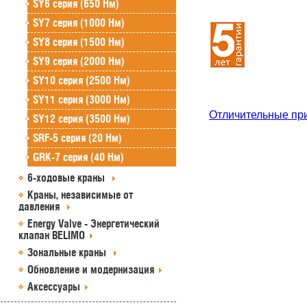
SY6 серия (650 Нм)
SY7 серия (1000 Нм)
SY8 серия (1500 Нм)
SY9 серия (2000 Нм)
SY10 серия (2500 Нм)
SY11 серия (3000 Нм)
Отличительные пр
SY12 серия (3500 Нм)
SRF-5 серия (20 Нм)
GRK-7 серия (40 Нм)
6-ходовые краны
Краны, независимые от
давления
Energy Valve - Энергетический
клапан BELIMO
Зональные краны
Обновление и модернизация
Аксессуары