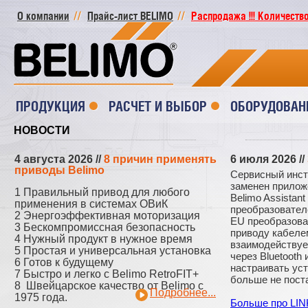
О компании
Прайс-лист BELIMO
Распродажа !!! Количество
ПРОДУКЦИЯ
РАСЧЕТ И ВЫБОР
ОБОРУДОВАН
НОВОСТИ
4 августа 2026
//
8 причин применять
6 июля 2026
//
приводы Belimo
Сервисный инс
заменен прилож
1 Правильный привод для любого
Belimo Assistant
применения в системах ОВиК
преобразовател
2 Энергоэффективная моторизация
EU преобразова
3 Бескомпромиссная безопасность
приводу кабелем
4 Нужный продукт в нужное время
взаимодействуе
5 Простая и универсальная установка
через Bluetooth 
6 Готов к будущему
настраивать ус
7 Быстро и легко с Belimo RetroFIT+
больше не пост
8 Швейцарское качество от Belimo с
Подробнее...
1975 года.
Больше про LIN