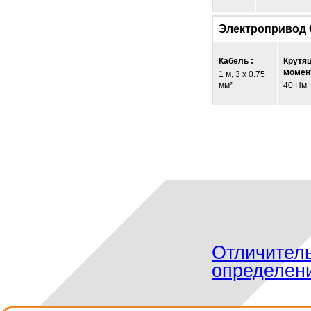
Электропривод
Кабель :
Крутя
момент
1 м, 3 x 0.75
мм²
40 Нм
Отличител
определен