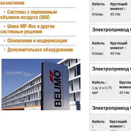
назначения
Кабель
Крутящий
:
момент :
Системы с переменным
Клемы
40 Нм
объемом воздуха (VAV)
Шина MP-Bus и другие
Электропривод
системные решения
Обновление и модернизация
Кабель
Крутящий
:
момент :
Дополнительное оборудование
Клемы
40 Нм
Электропривод
Кабель :
Крутя
момент
1 м, 4 x 0.75
мм²
40 Нм
Электропривод
Кабель
Крутящий
:
момент :