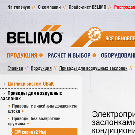
На главную
О компании
Прайс-лист BELIMO
Распродажа
ВСЕ ОБНОВЛ
ПРОДУКЦИЯ
РАСЧЕТ И ВЫБОР
ОБОРУДОВАН
Главная
Продукция
Приводы для воздушных заслонок
Датчики систем ОВиК
Приводы для воздушных
заслонок
Приводы с линейным движением
штока
Электропр
Приводы без возвратной
заслонками
пружины
кондициони
СM серия (2 Нм)