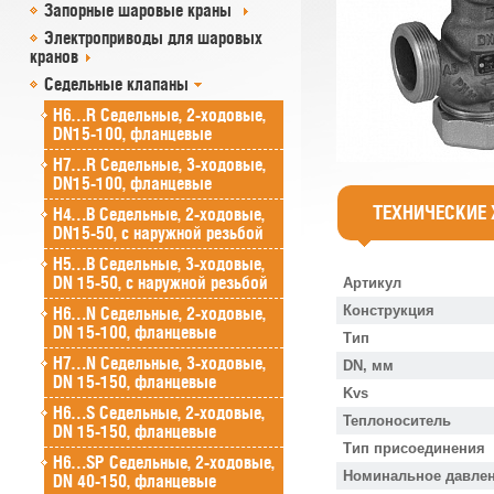
Запорные шаровые краны
Электроприводы для шаровых
кранов
Седельные клапаны
H6…R Седельные, 2-ходовые,
DN15-100, фланцевые
H7…R Седельные, 3-ходовые,
DN15-100, фланцевые
ТЕХНИЧЕСКИЕ
H4…B Седельные, 2-ходовые,
DN15-50, с наружной резьбой
H5…B Седельные, 3-ходовые,
DN 15-50, с наружной резьбой
Артикул
Конструкция
H6…N Седельные, 2-ходовые,
DN 15-100, фланцевые
Тип
H7…N Седельные, 3-ходовые,
DN, мм
DN 15-150, фланцевые
Kvs
H6…S Седельные, 2-ходовые,
Теплоноситель
DN 15-150, фланцевые
Тип присоединения
H6…SP Седельные, 2-ходовые,
Номинальное давлен
DN 40-150, фланцевые