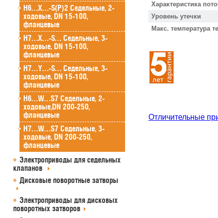
Характеристика пото
H6…X…-S(P)2 Седельные, 2-
ходовые, DN 15-100,
Уровень утечки
фланцевые
Макс. температура т
H7…X…-S… Седельные, 3-
ходовые, DN 15-100,
фланцевые
H7…Y…-S… Седельные, 3-
ходовые, DN 15-100,
фланцевые
H6…W…S7 Седельные, 2-
ходовые,DN 200-250,
фланцевые
Отличительные пр
H7…W…S7 Седельные, 3-
ходовые, DN 200-250,
фланцевые
Электроприводы для седельных
клапанов
Дисковые поворотные затворы
Электроприводы для дисковых
поворотных затворов