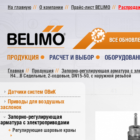
На главную
О компании
Прайс-лист BELIMO
Распродажа
ВСЕ ОБНОВЛ
ПРОДУКЦИЯ
РАСЧЕТ И ВЫБОР
ОБОРУДОВАН
Главная
Продукция
Запорно-регулирующая арматура с эл
H4…B Седельные, 2-ходовые, DN15-50, с наружной резьбой
Датчики систем ОВиК
Приводы для воздушных
заслонок
Запорно-регулирующая
арматура с электроприводами
Регулирующие шаровые краны