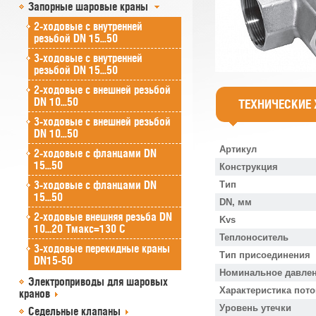
Запорные шаровые краны
2-ходовые с внутренней
резьбой DN 15...50
3-ходовые с внутренней
резьбой DN 15...50
2-ходовые с внешней резьбой
DN 10...50
ТЕХНИЧЕСКИЕ
3-ходовые с внешней резьбой
DN 10...50
Артикул
2-ходовые с фланцами DN
15...50
Конструкция
3-ходовые с фланцами DN
Тип
15...50
DN, мм
2-ходовые внешняя резьба DN
Kvs
10...20 Tмакс=130 C
Теплоноситель
3-ходовые перекидные краны
Тип присоединения
DN15-50
Номинальное давлен
Электроприводы для шаровых
Характеристика пото
кранов
Уровень утечки
Седельные клапаны