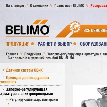
На главную
О компании
Прайс-лист BELIMO
Распродажа
ВСЕ ОБНОВЛ
ПРОДУКЦИЯ
РАСЧЕТ И ВЫБОР
ОБОРУДОВАН
Главная
Продукция
Запорно-регулирующая арматура с эл
3-ходовые с внутренней резьбой DN 15...50
Датчики систем ОВиК
Приводы для воздушных
заслонок
Запорно-регулирующая
арматура с электроприводами
Регулирующие шаровые краны