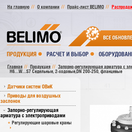
На главную
О компании
Прайс-лист BELIMO
Распродажа
ВСЕ ОБНОВЛ
ПРОДУКЦИЯ
РАСЧЕТ И ВЫБОР
ОБОРУДОВАН
Главная
Продукция
Запорно-регулирующая арматура с эл
H6…W…S7 Седельные, 2-ходовые,DN 200-250, фланцевые
Датчики систем ОВиК
Приводы для воздушных
заслонок
Запорно-регулирующая
арматура с электроприводами
Регулирующие шаровые краны