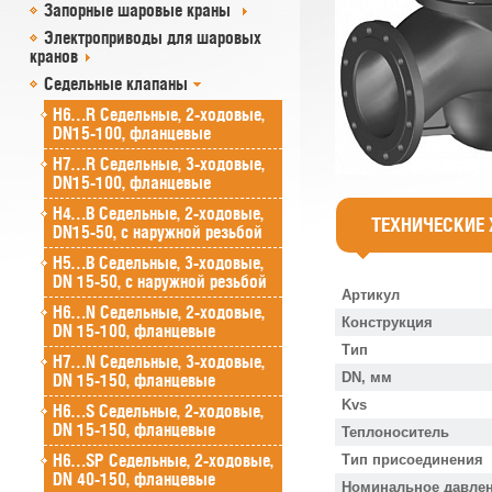
Запорные шаровые краны
Электроприводы для шаровых
кранов
Седельные клапаны
H6…R Седельные, 2-ходовые,
DN15-100, фланцевые
H7…R Седельные, 3-ходовые,
DN15-100, фланцевые
H4…B Седельные, 2-ходовые,
ТЕХНИЧЕСКИЕ
DN15-50, с наружной резьбой
H5…B Седельные, 3-ходовые,
DN 15-50, с наружной резьбой
Артикул
H6…N Седельные, 2-ходовые,
Конструкция
DN 15-100, фланцевые
Тип
H7…N Седельные, 3-ходовые,
DN, мм
DN 15-150, фланцевые
Kvs
H6…S Седельные, 2-ходовые,
DN 15-150, фланцевые
Теплоноситель
H6…SP Седельные, 2-ходовые,
Тип присоединения
DN 40-150, фланцевые
Номинальное давлен