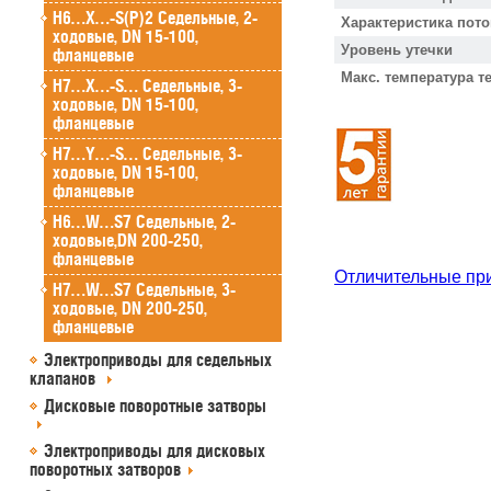
H6…X…-S(P)2 Седельные, 2-
Характеристика пото
ходовые, DN 15-100,
Уровень утечки
фланцевые
Макс. температура т
H7…X…-S… Седельные, 3-
ходовые, DN 15-100,
фланцевые
H7…Y…-S… Седельные, 3-
ходовые, DN 15-100,
фланцевые
H6…W…S7 Седельные, 2-
ходовые,DN 200-250,
фланцевые
Отличительные пр
H7…W…S7 Седельные, 3-
ходовые, DN 200-250,
фланцевые
Электроприводы для седельных
клапанов
Дисковые поворотные затворы
Электроприводы для дисковых
поворотных затворов