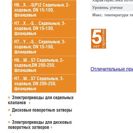
Характеристика пото
H6…X…-S(P)2 Седельные, 2-
Уровень утечки
ходовые, DN 15-100,
фланцевые
Макс. температура т
H7…X…-S… Седельные, 3-
ходовые, DN 15-100,
фланцевые
H7…Y…-S… Седельные, 3-
ходовые, DN 15-100,
фланцевые
H6…W…S7 Седельные, 2-
ходовые,DN 200-250,
Отличительные пр
фланцевые
H7…W…S7 Седельные, 3-
ходовые, DN 200-250,
фланцевые
Электроприводы для седельных
клапанов
Дисковые поворотные затворы
Электроприводы для дисковых
поворотных затворов