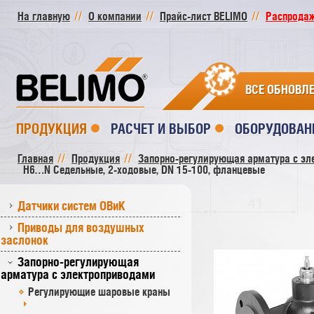
На главную
О компании
Прайс-лист BELIMO
Распродажа
ВСЕ ОБНОВЛ
ПРОДУКЦИЯ
РАСЧЕТ И ВЫБОР
ОБОРУДОВАН
Главная
Продукция
Запорно-регулирующая арматура с эл
H6…N Седельные, 2-ходовые, DN 15-100, фланцевые
Датчики систем ОВиК
Приводы для воздушных
заслонок
Запорно-регулирующая
арматура с электроприводами
Регулирующие шаровые краны