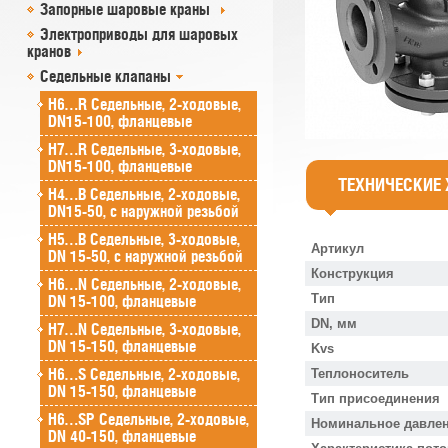
Запорные шаровые краны
Электроприводы для шаровых
кранов
Седельные клапаны
H6…R Седельные, 2-ходовые,
DN15-100, фланцевые
H7…R Седельные, 3-ходовые,
DN15-100, фланцевые
ТЕХНИЧЕСКИЕ
H4…B Седельные, 2-ходовые,
DN15-50, с наружной резьбой
H5…B Седельные, 3-ходовые,
Артикул
DN 15-50, с наружной резьбой
Конструкция
H6…N Седельные, 2-ходовые,
Тип
DN 15-100, фланцевые
DN, мм
H7…N Седельные, 3-ходовые,
DN 15-150, фланцевые
Kvs
H6…S Седельные, 2-ходовые,
Теплоноситель
DN 15-150, фланцевые
Тип присоединения
H6…SP Седельные, 2-ходовые,
Номинальное давлен
DN 40-150, фланцевые