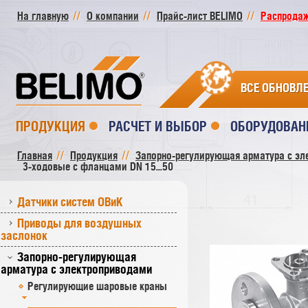
На главную
О компании
Прайс-лист BELIMO
Распродажа
ВСЕ ОБНОВЛ
ПРОДУКЦИЯ
РАСЧЕТ И ВЫБОР
ОБОРУДОВАН
Главная
Продукция
Запорно-регулирующая арматура с эл
3-ходовые с фланцами DN 15...50
Датчики систем ОВиК
Приводы для воздушных
заслонок
Запорно-регулирующая
арматура с электроприводами
Регулирующие шаровые краны