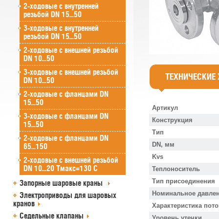
2-ходовые с внутренней
резьбой DN 15...50
3-ходовые с внутренней
резьбой DN 15...50
2-ходовые с внешней резьбой
DN 10...50
3-ходовые с внешней резьбой
ТЕХНИЧЕСКИЕ
DN 10...50
2-ходовые с фланцами DN
15...50
Артикул
3-ходовые с фланцами DN
Конструкция
15...50
Тип
2-ходовые с фланцами DN
DN, мм
65...150
Kvs
2-ходовые с внешней резьбой
DN 10...20 Tмакс=130 C
Теплоноситель
Тип присоединения
Запорные шаровые краны
Номинальное давлен
Электроприводы для шаровых
кранов
Характеристика пото
Седельные клапаны
Уровень утечки