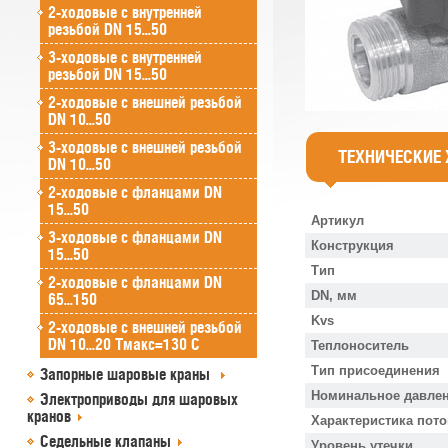
2-ходовые с внутренней
резьбой DN 15...50
3-ходовые с внутренней
резьбой DN 15...50
2-ходовые с внешней резьбой
DN 10...50
3-ходовые с внешней резьбой
ТЕХНИЧЕСКИЕ
DN 10...50
2-ходовые с фланцами DN
15...50
Артикул
3-ходовые с фланцами DN
Конструкция
15...50
Тип
2-ходовые с фланцами DN
DN, мм
65...150
Kvs
2-ходовые с внешней резьбой
DN 10...20 Tмакс=130 C
Теплоноситель
Тип присоединения
Запорные шаровые краны
Номинальное давлен
Электроприводы для шаровых
кранов
Характеристика пото
Седельные клапаны
Уровень утечки