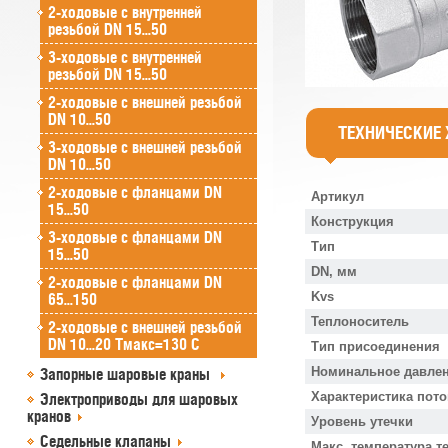
2-ходовые с внутренней
резьбой DN 15...50
3-ходовые с внутренней
резьбой DN 15...50
2-ходовые с внешней резьбой
DN 10...50
ТЕХНИЧЕСКИЕ
3-ходовые с внешней резьбой
DN 10...50
2-ходовые с фланцами DN
Артикул
15...50
Конструкция
3-ходовые с фланцами DN
Тип
15...50
DN, мм
2-ходовые с фланцами DN
Kvs
65...150
Теплоноситель
2-ходовые с внешней резьбой
DN 10...20 Tмакс=130 C
Тип присоединения
Номинальное давлен
Запорные шаровые краны
Характеристика пото
Электроприводы для шаровых
кранов
Уровень утечки
Седельные клапаны
Макс. температура т