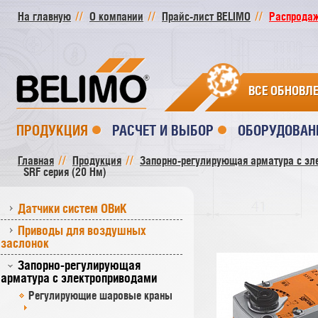
На главную
О компании
Прайс-лист BELIMO
Распродажа
ВСЕ ОБНОВЛ
ПРОДУКЦИЯ
РАСЧЕТ И ВЫБОР
ОБОРУДОВАН
Главная
Продукция
Запорно-регулирующая арматура с эл
SRF серия (20 Нм)
Датчики систем ОВиК
Приводы для воздушных
заслонок
Запорно-регулирующая
арматура с электроприводами
Регулирующие шаровые краны