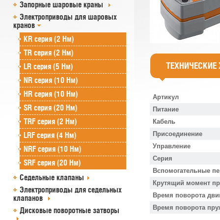
Запорные шаровые краны
Электроприводы для шаровых
кранов
KR серия (2 Нм)
TR серия (2 Нм)
ТЕХНИЧЕСКИЕ
LR серия (5 Нм)
NR серия (10 Нм)
HR серия (10 Нм)
Артикул
SR серия (20 Нм)
Питание
TRF серия (2 Нм)
Кабель
Присоединение
LRF серия (4 Нм)
Управление
NRF серия (10 Нм)
Серия
SRF серия (20 Нм)
Вспомогательные п
Седельные клапаны
Крутящий момент п
Электроприводы для седельных
Время поворота дви
клапанов
Время поворота пр
Дисковые поворотные затворы