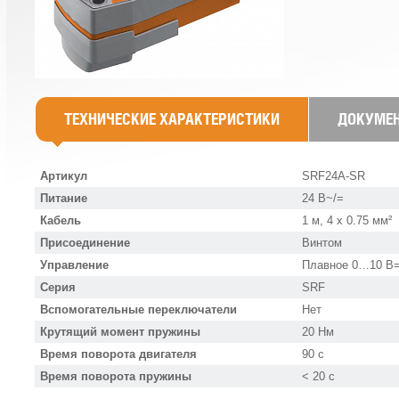
ТЕХНИЧЕСКИЕ ХАРАКТЕРИСТИКИ
ДОКУМЕ
Артикул
SRF24A-SR
Питание
24 В~/=
Кабель
1 м, 4 x 0.75 мм²
Присоединение
Винтом
Управление
Плавное 0…10 В=
Серия
SRF
Вспомогательные переключатели
Нет
Крутящий момент пружины
20 Нм
Время поворота двигателя
90 с
Время поворота пружины
˂ 20 с