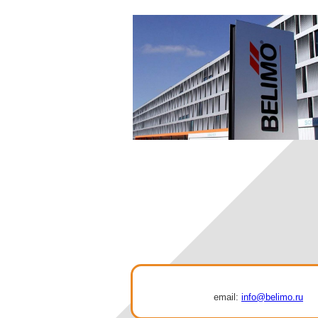
email:
info@belimo.ru