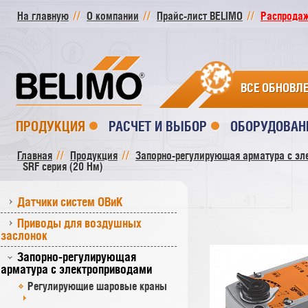
На главную
О компании
Прайс-лист BELIMO
Распродажа
ВСЕ ОБНОВЛ
ПРОДУКЦИЯ
РАСЧЕТ И ВЫБОР
ОБОРУДОВАН
Главная
Продукция
Запорно-регулирующая арматура с эл
SRF серия (20 Нм)
Датчики систем ОВиК
Приводы для воздушных
заслонок
Запорно-регулирующая
арматура с электроприводами
Регулирующие шаровые краны