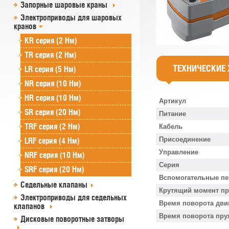
Запорные шаровые краны
Электроприводы для шаровых
кранов
KR серия (2 Нм)
TR серия (2 Нм)
ТЕХНИЧЕСКИЕ
LR серия (5 Нм)
NR серия (10 Нм)
HR серия (10 Нм)
Артикул
SR серия (20 Нм)
Питание
TRF серия (2 Нм)
Кабель
Присоединение
LRF серия (4 Нм)
Управление
NRF серия (10 Нм)
Серия
SRF серия (20 Нм)
Вспомогательные п
Седельные клапаны
Крутящий момент п
Электроприводы для седельных
Время поворота дви
клапанов
Время поворота пр
Дисковые поворотные затворы