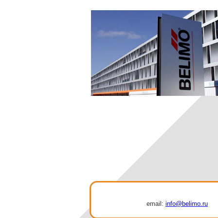
email:
info@belimo.ru