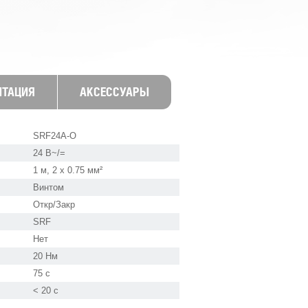
НТАЦИЯ
АКСЕССУАРЫ
SRF24A-O
24 В~/=
1 м, 2 x 0.75 мм²
Винтом
Откр/Закр
SRF
Нет
20 Нм
75 с
˂ 20 с