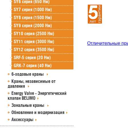
SY6 серия (650 Нм)
SY7 серия (1000 Нм)
SY8 серия (1500 Нм)
SY9 серия (2000 Нм)
SY10 серия (2500 Нм)
SY11 серия (3000 Нм)
Отличительные пр
SY12 серия (3500 Нм)
SRF-5 серия (20 Нм)
GRK-7 серия (40 Нм)
6-ходовые краны
Краны, независимые от
давления
Energy Valve - Энергетический
клапан BELIMO
Зональные краны
Обновление и модернизация
Аксессуары