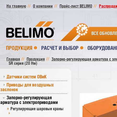
На главную
О компании
Прайс-лист BELIMO
Распродажа
ВСЕ ОБНОВЛ
ПРОДУКЦИЯ
РАСЧЕТ И ВЫБОР
ОБОРУДОВАН
Главная
Продукция
Запорно-регулирующая арматура с эл
SR cерия (20 Нм)
Датчики систем ОВиК
Приводы для воздушных
заслонок
Запорно-регулирующая
арматура с электроприводами
Регулирующие шаровые краны