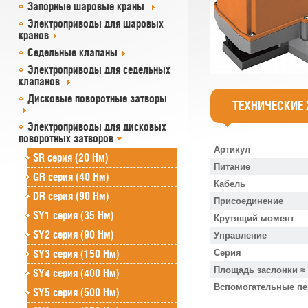
Запорные шаровые краны
Электроприводы для шаровых
кранов
Седельные клапаны
Электроприводы для седельных
клапанов
Дисковые поворотные затворы
ТЕХНИЧЕСКИЕ
Электроприводы для дисковых
поворотных затворов
Артикул
SR cерия (20 Нм)
Питание
GR cерия (40 Нм)
Кабель
DR серия (90 Нм)
Присоединение
SY1 серия (35 Нм)
Крутящий момент
SY2 серия (90 Нм)
Управление
SY3 серия (150 Нм)
Серия
Площадь заслонки ≈
SY4 серия (400 Нм)
Вспомогательные п
SY5 серия (500 Нм)