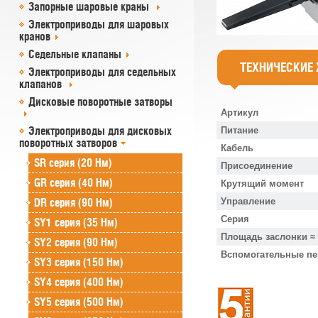
Запорные шаровые краны
Электроприводы для шаровых
кранов
Седельные клапаны
ТЕХНИЧЕСКИЕ
Электроприводы для седельных
клапанов
Дисковые поворотные затворы
Артикул
Электроприводы для дисковых
Питание
поворотных затворов
Кабель
SR cерия (20 Нм)
Присоединение
GR cерия (40 Нм)
Крутящий момент
DR серия (90 Нм)
Управление
Серия
SY1 серия (35 Нм)
Площадь заслонки ≈
SY2 серия (90 Нм)
Вспомогательные п
SY3 серия (150 Нм)
SY4 серия (400 Нм)
SY5 серия (500 Нм)