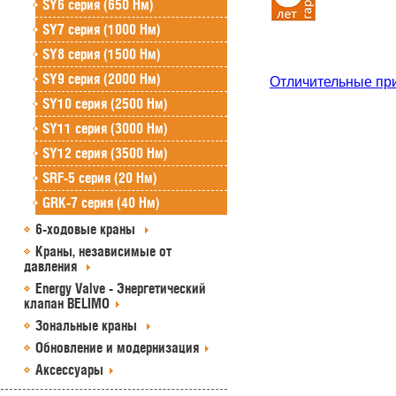
SY6 серия (650 Нм)
SY7 серия (1000 Нм)
SY8 серия (1500 Нм)
SY9 серия (2000 Нм)
Отличительные пр
SY10 серия (2500 Нм)
SY11 серия (3000 Нм)
SY12 серия (3500 Нм)
SRF-5 серия (20 Нм)
GRK-7 серия (40 Нм)
6-ходовые краны
Краны, независимые от
давления
Energy Valve - Энергетический
клапан BELIMO
Зональные краны
Обновление и модернизация
Аксессуары