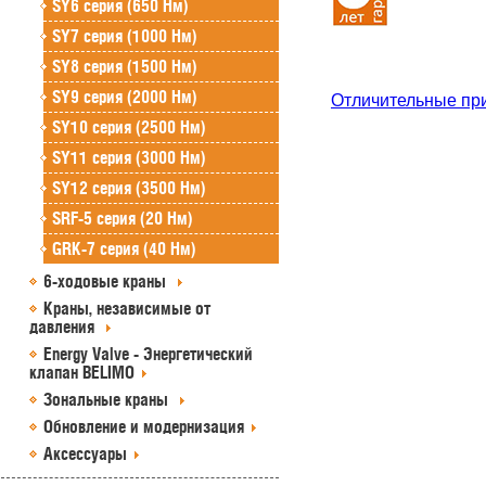
SY6 серия (650 Нм)
SY7 серия (1000 Нм)
SY8 серия (1500 Нм)
SY9 серия (2000 Нм)
Отличительные пр
SY10 серия (2500 Нм)
SY11 серия (3000 Нм)
SY12 серия (3500 Нм)
SRF-5 серия (20 Нм)
GRK-7 серия (40 Нм)
6-ходовые краны
Краны, независимые от
давления
Energy Valve - Энергетический
клапан BELIMO
Зональные краны
Обновление и модернизация
Аксессуары