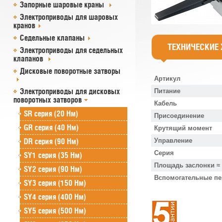
Запорные шаровые краны
Электроприводы для шаровых
кранов
Седельные клапаны
ТЕХНИЧЕСКИЕ
Электроприводы для седельных
клапанов
Дисковые поворотные затворы
Артикул
Электроприводы для дисковых
Питание
поворотных затворов
Кабель
SR cерия (20 Нм)
Присоединение
GR cерия (40 Нм)
Крутящий момент
DR серия (90 Нм)
Управление
Серия
SY1 серия (35 Нм)
Площадь заслонки ≈
SY2 серия (90 Нм)
Вспомогательные п
SY3 серия (150 Нм)
SY4 серия (400 Нм)
SY5 серия (500 Нм)