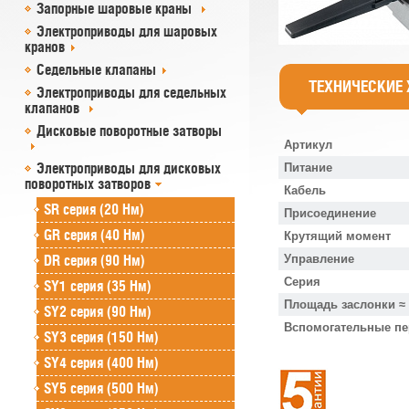
Запорные шаровые краны
Электроприводы для шаровых
кранов
Седельные клапаны
ТЕХНИЧЕСКИЕ
Электроприводы для седельных
клапанов
Дисковые поворотные затворы
Артикул
Электроприводы для дисковых
Питание
поворотных затворов
Кабель
SR cерия (20 Нм)
Присоединение
GR cерия (40 Нм)
Крутящий момент
DR серия (90 Нм)
Управление
Серия
SY1 серия (35 Нм)
Площадь заслонки ≈
SY2 серия (90 Нм)
Вспомогательные п
SY3 серия (150 Нм)
SY4 серия (400 Нм)
SY5 серия (500 Нм)