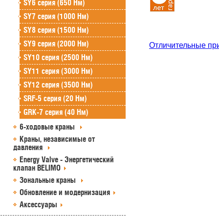
SY6 серия (650 Нм)
SY7 серия (1000 Нм)
SY8 серия (1500 Нм)
SY9 серия (2000 Нм)
Отличительные пр
SY10 серия (2500 Нм)
SY11 серия (3000 Нм)
SY12 серия (3500 Нм)
SRF-5 серия (20 Нм)
GRK-7 серия (40 Нм)
6-ходовые краны
Краны, независимые от
давления
Energy Valve - Энергетический
клапан BELIMO
Зональные краны
Обновление и модернизация
Аксессуары