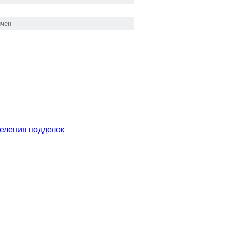
ичен
еления подделок