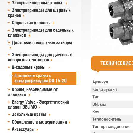
Запорные шаровые краны
Электроприводы для шаровых
кранов
Седельные клапаны
Электроприводы для седельных
клапанов
Дисковые поворотные затворы
Электроприводы для дисковых
поворотных затворов
ТЕХНИЧЕСКИЕ
6-ходовые краны
6-ходовые краны с
электроприводом DN 15-20
Артикул
Краны, независимые от
Конструкция
давления
Тип
Energy Valve - Энергетический
DN, мм
клапан BELIMO
Kvs
Зональные краны
Теплоноситель
Обновление и модернизация
Тип присоединения
Аксессуары