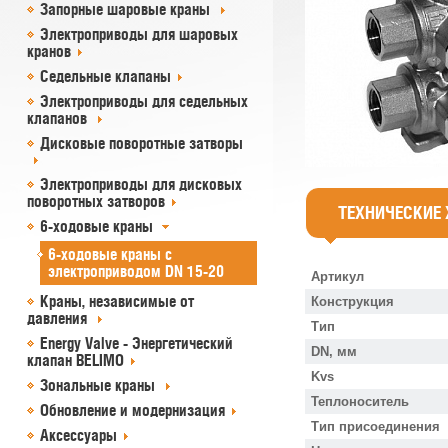
Запорные шаровые краны
Электроприводы для шаровых
кранов
Седельные клапаны
Электроприводы для седельных
клапанов
Дисковые поворотные затворы
Электроприводы для дисковых
поворотных затворов
ТЕХНИЧЕСКИЕ
6-ходовые краны
6-ходовые краны с
электроприводом DN 15-20
Артикул
Краны, независимые от
Конструкция
давления
Тип
Energy Valve - Энергетический
DN, мм
клапан BELIMO
Kvs
Зональные краны
Теплоноситель
Обновление и модернизация
Тип присоединения
Аксессуары