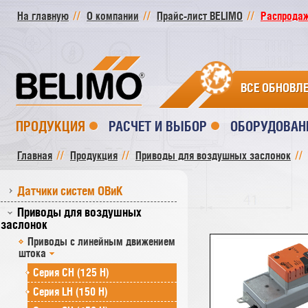
На главную
О компании
Прайс-лист BELIMO
Распродажа
ВСЕ ОБНОВЛ
ПРОДУКЦИЯ
РАСЧЕТ И ВЫБОР
ОБОРУДОВАН
Главная
Продукция
Приводы для воздушных заслонок
Датчики систем ОВиК
Приводы для воздушных
заслонок
Приводы с линейным движением
штока
Серия СH (125 Н)
Серия LH (150 Н)