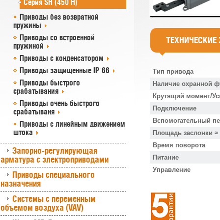
Серия SH (450 Н)
Приводы без возвратной
пружины
Приводы со встроенной
ТЕХНИЧЕСКИЕ
пружиной
Приводы с конденсатором
Приводы защищенные IP 66
Тип привода
Приводы быстрого
Наличие охранной ф
срабатывания
Крутящий момент/Ус
Приводы очень быстрого
Подключение
срабатываня
Вспомогательный п
Приводы с линейным движением
штока
Площадь заслонки ≈
Время поворота
Запорно-регулирующая
Питание
арматура с электроприводами
Управление
Приводы специального
назначения
Системы с переменным
объемом воздуха (VAV)