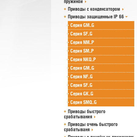
пружиной
Приводы с конденсатором
Приводы защищенные IP 66
Серия GM..G
Серия SF..G
Серия NM..P
Серия SM..P
Серия NKQ..P
Серия GM..G
Серия NF..G
Серия SF..G
Серия GK..G
Серия SMQ..G
Приводы быстрого
срабатывания
Приводы очень быстрого
срабатываня