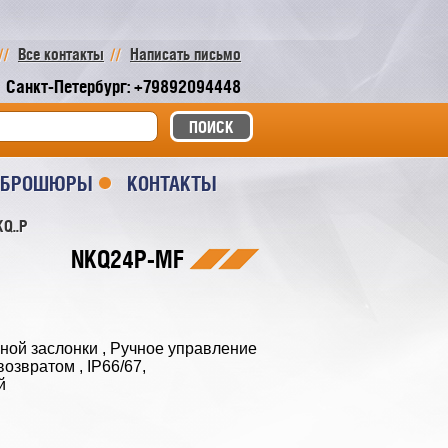
Все контакты
Написать письмо
Санкт-Петербург: +79892094448
И БРОШЮРЫ
КОНТАКТЫ
Q..P
NKQ24P-MF
ной заслонки , Ручное управление
озвратом , IP66/67,
й