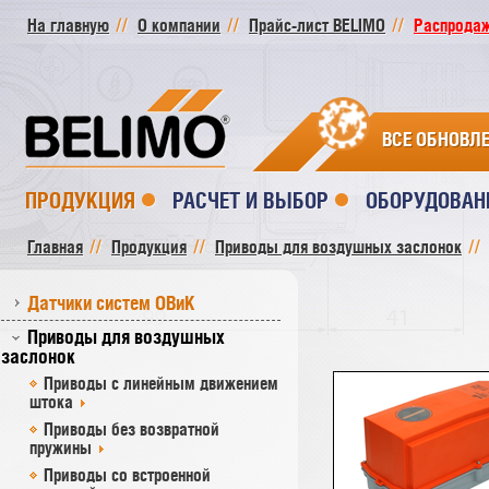
На главную
О компании
Прайс-лист BELIMO
Распродажа
ВСЕ ОБНОВЛ
ПРОДУКЦИЯ
РАСЧЕТ И ВЫБОР
ОБОРУДОВАН
Главная
Продукция
Приводы для воздушных заслонок
Датчики систем ОВиК
Приводы для воздушных
заслонок
Приводы с линейным движением
штока
Приводы без возвратной
пружины
Приводы со встроенной