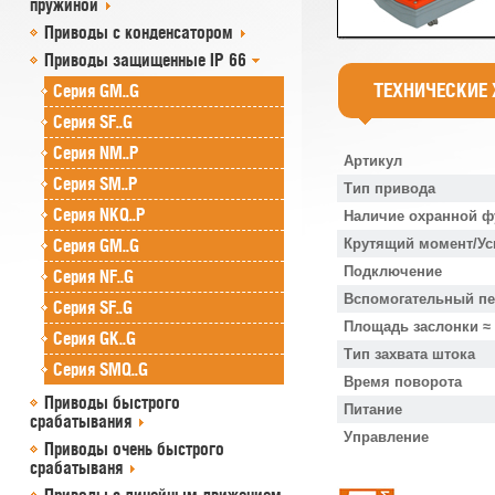
пружиной
Приводы с конденсатором
Приводы защищенные IP 66
ТЕХНИЧЕСКИЕ
Серия GM..G
Серия SF..G
Серия NM..P
Артикул
Серия SM..P
Тип привода
Серия NKQ..P
Наличие охранной ф
Серия GM..G
Крутящий момент/Ус
Подключение
Серия NF..G
Вспомогательный п
Серия SF..G
Площадь заслонки ≈
Серия GK..G
Тип захвата штока
Серия SMQ..G
Время поворота
Приводы быстрого
Питание
срабатывания
Управление
Приводы очень быстрого
срабатываня