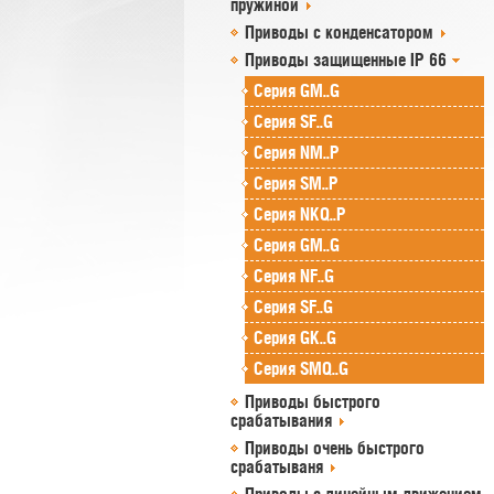
пружиной
Приводы с конденсатором
Приводы защищенные IP 66
Серия GM..G
Серия SF..G
Серия NM..P
Серия SM..P
Серия NKQ..P
Серия GM..G
Серия NF..G
Серия SF..G
Серия GK..G
Серия SMQ..G
Приводы быстрого
срабатывания
Приводы очень быстрого
срабатываня