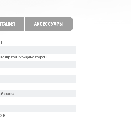
НТАЦИЯ
АКСЕССУАРЫ
-L
 возвратом/конденсатором
й захват
0 В