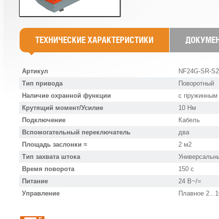
ТЕХНИЧЕСКИЕ ХАРАКТЕРИСТИКИ
ДОКУМЕ
Артикул
NF24G-SR-S2
Тип привода
Поворотный
Наличие охранной функции
с пружинным
Крутящий момент/Усилие
10 Нм
Подключение
Кабель
Вспомогательный переключатель
два
Площадь заслонки ≈
2 м2
Тип захвата штока
Универсальны
Время поворота
150 с
Питание
24 В~/=
Управление
Плавное 2...1