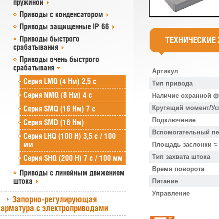
пружиной
Приводы с конденсатором
Приводы защищенные IP 66
Приводы быстрого
ТЕХНИЧЕСКИЕ
срабатывания
Приводы очень быстрого
срабатываня
Артикул
Серия LMQ (4 Нм) 2,5 с
Тип привода
Серия NMQ (8 Нм) 4 с
Наличие охранной ф
Серия SMQ (16 Нм) 7 с
Крутящий момент/Ус
Подключение
Серия SMD (16 Нм)
Вспомогательный п
Серия LHQ (100 Н) 3,5 с / 100
мм
Площадь заслонки ≈
Тип захвата штока
Серия SHQ (200 Н) 7 с / 100 мм
Время поворота
Приводы с линейным движением
штока
Питание
Управление
Запорно-регулирующая
арматура с электроприводами