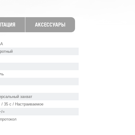
НТАЦИЯ
АКСЕССУАРЫ
4A
ротный
ль
ерсальный захват
с / 35 с / Настраиваемое
~/=
протокол