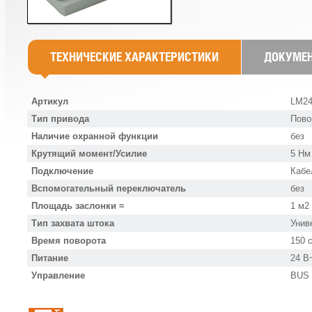
ТЕХНИЧЕСКИЕ ХАРАКТЕРИСТИКИ
ДОКУМЕ
Артикул
LM2
Тип привода
Пово
Наличие охранной функции
без
Крутящий момент/Усилие
5 Нм
Подключение
Кабе
Вспомогательный переключатель
без
Площадь заслонки ≈
1 м2
Тип захвата штока
Унив
Время поворота
150 
Питание
24 В
Управление
BUS 