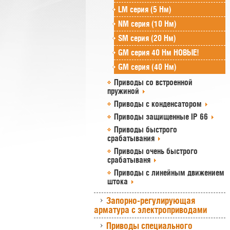
LM серия (5 Нм)
NM серия (10 Нм)
SM серия (20 Нм)
GM серия 40 Нм НОВЫЕ!
GM серия (40 Нм)
Приводы со встроенной
пружиной
Приводы с конденсатором
Приводы защищенные IP 66
Приводы быстрого
срабатывания
Приводы очень быстрого
срабатываня
Приводы с линейным движением
штока
Запорно-регулирующая
арматура с электроприводами
Приводы специального