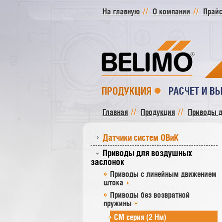
На главную
О компании
Прайс
ПРОДУКЦИЯ
РАСЧЕТ И В
Главная
Продукция
Приводы д
Датчики систем ОВиК
Приводы для воздушных
заслонок
Приводы с линейным движением
штока
Приводы без возвратной
пружины
СM серия (2 Нм)