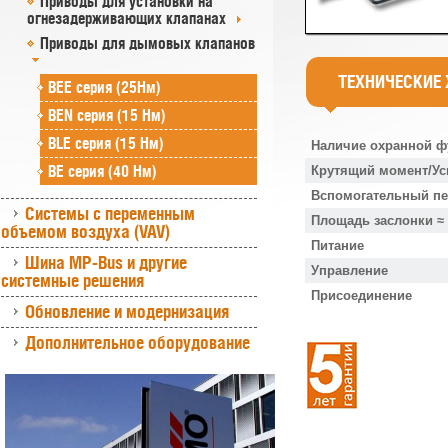
Приводы для установки на
огнезадерживающих клапанах
Приводы для дымовых клапанов
ТЕХНИЧЕСКИЕ
BEE серия (25Нм)
BEN серия (15 Нм)
BLE серия (15 Нм)
Наличие охранной ф
BE серия (40 Нм)
Крутящий момент/Ус
Вспомогательный п
Системы с переменным
Площадь заслонки ≈
объемом воздуха (VAV)
Питание
Шина MP-Bus и другие
Управление
системные решения
Присоединение
Обновление и модернизация
Дополнительное оборудование