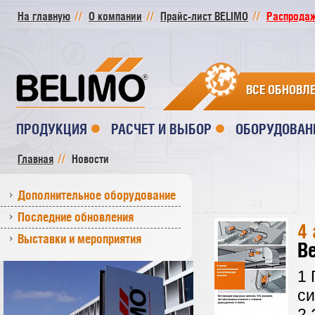
На главную
О компании
Прайс-лист BELIMO
Распродажа
ВСЕ ОБНОВЛ
ПРОДУКЦИЯ
РАСЧЕТ И ВЫБОР
ОБОРУДОВАН
Главная
Новости
Дополнительное оборудование
Последние обновления
4 
Выставки и мероприятия
Be
1 
с
2