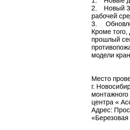
1. Новые д
2. Новый 3-
рабочей ср
3. Обновле
Кроме того,
прошлый сем
противопожа
модели кран
Место пров
г. Новосиби
монтажного 
центра « Ас
Адрес: Прос
«Березовая