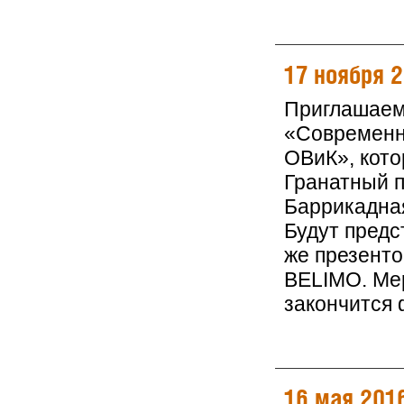
17 ноября 
Приглашаем
«Современн
ОВиК», кото
Гранатный п
Баррикадна
Будут предс
же презент
BELIMO. Мер
закончится
16 мая 201