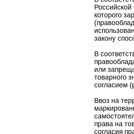
Российской 
которого за
(правооблад
использова
закону спос
В соответств
правооблад
или запреща
товарного з
согласием (
Ввоз на тер
маркирован
самостояте
права на то
согласия пр