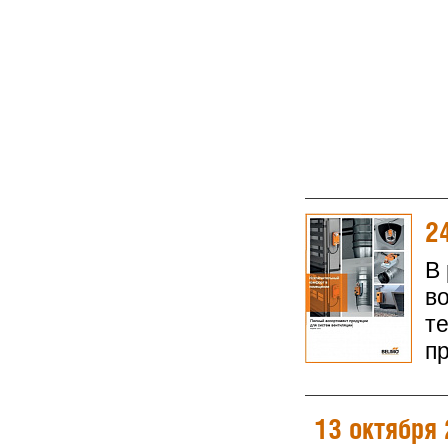
2
В
в
т
п
13 октября