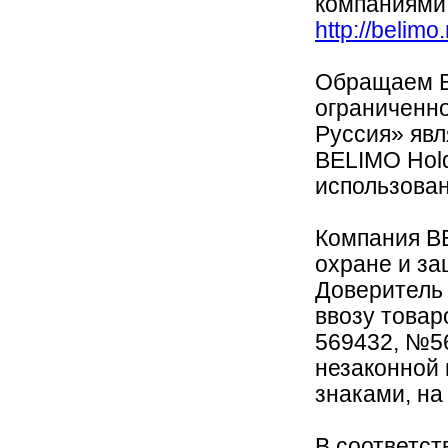
компаниями
http://belimo
Обращаем В
ограниченн
Руссия» яв
BELIMO Hold
использован
Компания B
охране и за
Доверитель 
ввозу това
569432, №56
незаконной
знаками, на
В соответств