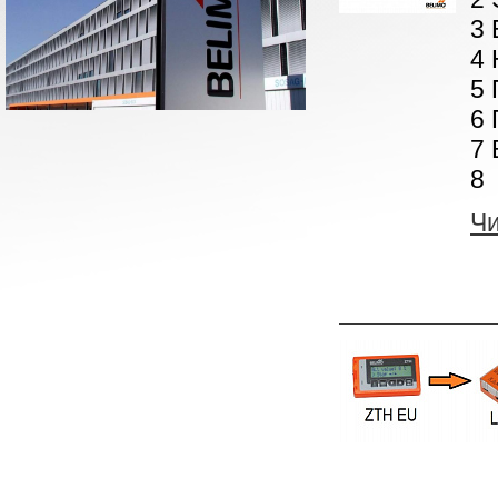
3 
4 
5 
6 
7 
8 
Ч