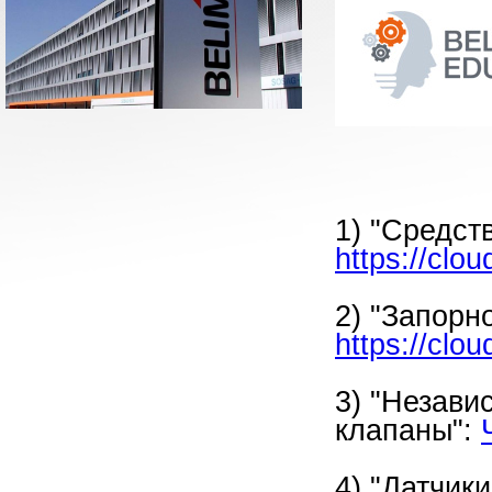
1) "Средст
https://clo
2) "Запорн
https://clo
3) "Незави
клапаны":
4) "Датчик