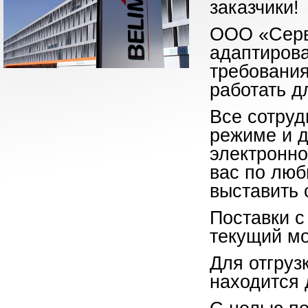
з
ООО «Сер
адаптирова
требовани
работать д
Все сотруд
режиме и д
электронно
вас по люб
выставить 
Поставки с
текущий мо
Для отгруз
находится 