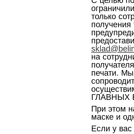
С целью п
ограничили
только сот
получения 
предупреди
предостави
sklad@beli
на сотрудн
получателя
печати. Мы
сопроводи
осуществим
ГЛАВНЫХ В
При этом н
маске и од
Если у вас