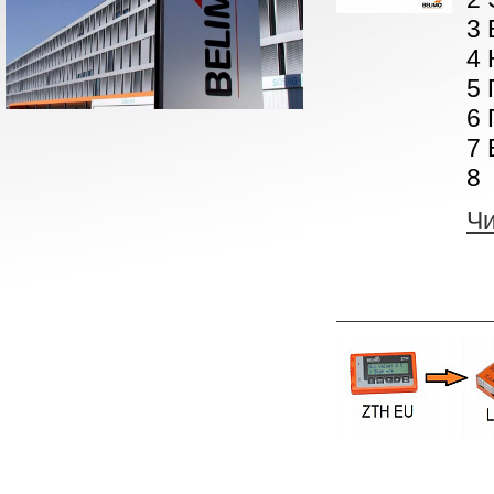
3 
4 
5 
6 
7 
8 
Ч