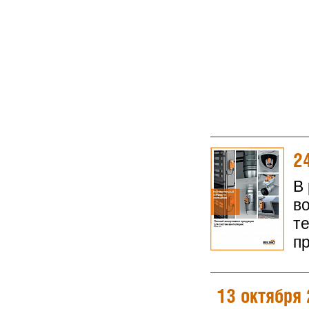
2
В
в
т
п
13 октября