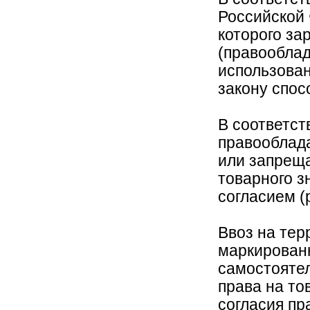
Российской 
которого за
(правооблад
использова
закону спос
В соответств
правооблад
или запреща
товарного з
согласием (
Ввоз на тер
маркирован
самостояте
права на то
согласия пр