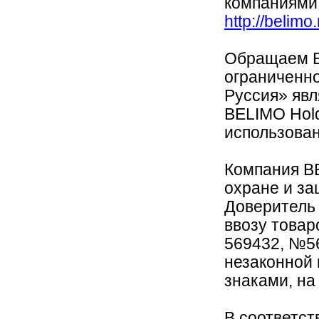
компаниями
http://belimo
Обращаем В
ограниченн
Руссия» яв
BELIMO Hold
использован
Компания B
охране и за
Доверитель 
ввозу това
569432, №56
незаконной
знаками, на
В соответств