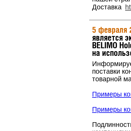
Доставка
h
5 февраля 
является 
BELIMO Hol
на использ
Информируем
поставки ко
товарной м
Примеры кон
Примеры кон
Подлинность