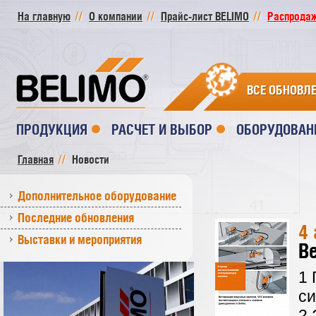
На главную
О компании
Прайс-лист BELIMO
Распродажа
ВСЕ ОБНОВЛ
ПРОДУКЦИЯ
РАСЧЕТ И ВЫБОР
ОБОРУДОВАН
Главная
Новости
Дополнительное оборудование
Последние обновления
4 
Выставки и мероприятия
Be
1 
с
2